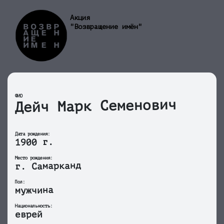
Акция
"Возвращение имён"
ФИО
Дейч Марк Семенович
Дата рождения:
1900 г.
Место рождения:
г. Самарканд
Пол:
мужчина
Национальность:
еврей